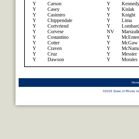
Y
Carson
Y
Kenned
Y
Casey
Y
Kislak
Y
Casimiro
Y
Knight
Y
Chippendale
Y
Lima
Y
Cortvriend
Y
Lombard
Y
Corvese
NV
Marszalk
Y
Costantino
Y
McEnte
Y
Cotter
Y
McGaw
Y
Craven
Y
McNama
Y
Cruz
Y
Messier
Y
Dawson
Y
Morales
Hom
©
2026 State of Rhode Isl