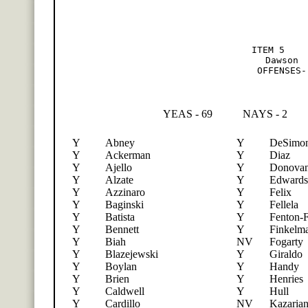
ITEM 5    
Dawson 
OFFENSES-
YEAS - 69
NAYS - 2
Y
Abney
Y
DeSimo
Y
Ackerman
Y
Diaz
Y
Ajello
Y
Donova
Y
Alzate
Y
Edwards
Y
Azzinaro
Y
Felix
Y
Baginski
Y
Fellela
Y
Batista
Y
Fenton-
Y
Bennett
Y
Finkelm
Y
Biah
NV
Fogarty
Y
Blazejewski
Y
Giraldo
Y
Boylan
Y
Handy
Y
Brien
Y
Henries
Y
Caldwell
Y
Hull
Y
Cardillo
NV
Kazaria